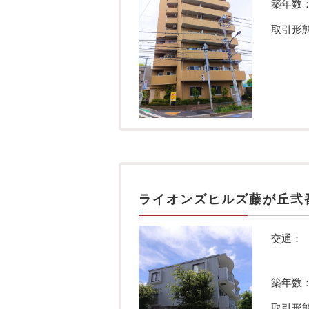
築年数
取引形
ライオンズヒルズ藤が丘弐
交通：
築年数
取引形