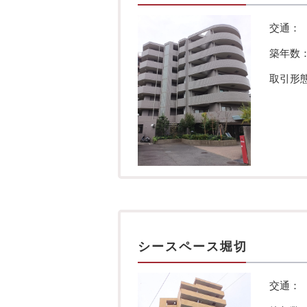
交通：
築年数
取引形
シースペース堀切
交通：