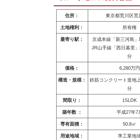
住所：
東京都荒川区荒川5
土地権利：
所有権
最寄り駅：
京成本線「新三河島」
JR山手線「西日暮里
分
価格：
6,280万円
構造・規模：
鉄筋コンクリート造地上
分
間取り：
1SLDK
築年数 ：
平成27年7
専有面積：
50.8㎡
用途地域：
準工業地