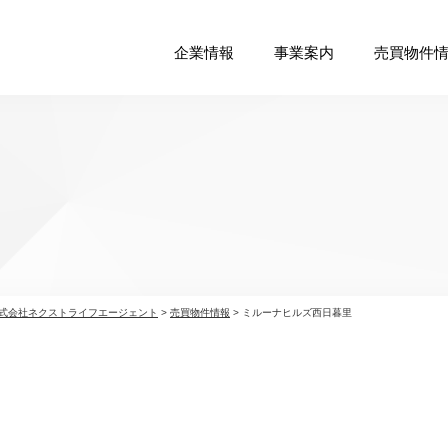
企業情報
事業案内
売買物件
式会社ネクストライフエージェント
>
売買物件情報
>
ミルーナヒルズ西日暮里