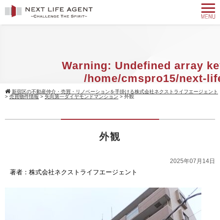
Warning
: Undefined array ke
/home/cmspro15/next-lif
agent.com/public_html/w
新宿区の不動産仲介・売買・リノベーションを手掛ける株式会社ネクストライフエージェント
>
売買物件情報
>
矢向第一ダイヤモンドマンション
>
外観
content/themes/standard_black_cmsp
on line
9
外観
Warning
: Attempt to read property 
null in
/home/cmspro15/next-
2025年07月14日
agent.com/public_html/w
著者：株式会社ネクストライフエージェント
content/themes/standard_black_cmsp
on line
9