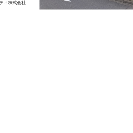
ティ株式会社
）
）