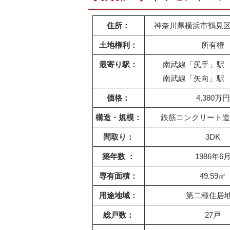
住所：
神奈川県横浜市鶴見区矢向
土地権利：
所有権
最寄り駅：
南武線「尻手」駅 
南武線「矢向」駅 
価格：
4,380万円
構造・規模：
鉄筋コンクリート造
間取り：
3DK
築年数 ：
1986年6
専有面積：
49.59㎡
用途地域：
第二種住居
総戸数：
27戸