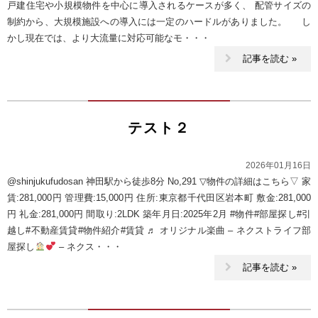
戸建住宅や小規模物件を中心に導入されるケースが多く、 配管サイズの
制約から、大規模施設への導入には一定のハードルがありました。 し
かし現在では、より大流量に対応可能なモ・・・
記事を読む »
テスト２
2026年01月16日
@shinjukufudosan 神田駅から徒歩8分 No,291 ▽物件の詳細はこちら▽ 家
賃:281,000円 管理費:15,000円 住所:東京都千代田区岩本町 敷金:281,000
円 礼金:281,000円 間取り:2LDK 築年月日:2025年2月 #物件#部屋探し#引
越し#不動産賃貸#物件紹介#賃貸 ♬ オリジナル楽曲 – ネクストライフ部
屋探し
– ネクス・・・
記事を読む »