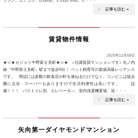
リング、エアコン、BS対応、CS110°対応、C・・・
記事を読む »
賃貸物件情報
2025年12月09日
★☆★セジョリ中野富士見町★☆★ ♪分譲賃貸マンションです♪ 丸ノ内
線『中野富士見町』駅まで徒歩9分！ ペット飼育可の新築高級レジデンス
です。 周辺には多数の飲食店が軒を連ねるだけでなく、コンビニは徒歩
圏に点在・スーパーもありますので生活利便性は高いです。 設
備！！！ バストイレ別、エレベータ―、室内洗濯機置場、浴・・・
記事を読む »
矢向第一ダイヤモンドマンション