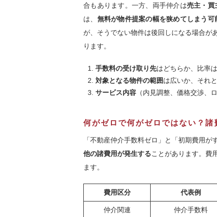
合もあります。一方、両手仲介は
売主・買
は、
無料が物件提案の幅を狭めてしまう可
が、そうでない物件は後回しになる場合が
ります。
手数料の受け取り先
はどちらか、比率
対象となる物件の範囲
は広いか、それ
サービス内容
（内見調整、価格交渉、
何がゼロで何がゼロではない？諸
「不動産仲介手数料ゼロ」と「初期費用が
他の諸費用が発生する
ことがあります。費
ます。
費用区分
代表例
仲介関連
仲介手数料