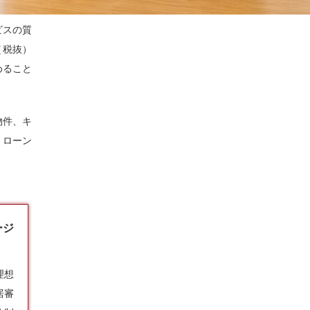
ビスの質
（税抜）
めること
物件、キ
、ローン
ージ
理想
居審