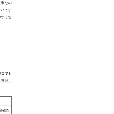
大事なの
すいです
やすくな
か。
ゼロでも
を整理し
要確認