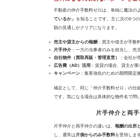
不動産の仲介手数料ゼロは、単純に魔法の
ているか」
を知ることです。主に次の5つ
額の見通しがクリアになります。
売主や貸主からの報酬
：買主や借主が手数
片手仲介
：一方の当事者のみを担当し、売
自社物件（買取再販・管理直営）
：会社が
広告費（AD）活用
：賃貸の場合、貸主が業
キャンペーン
：集客強化のための期間限定
補足として、同じ「仲介手数料ゼロ」の仕
です。気になる場合は具体的な物件名で問
片手仲介と両手
片手仲介と両手仲介の違いは、
報酬の出所
し、通常は
片側からのみ手数料
を受領しま