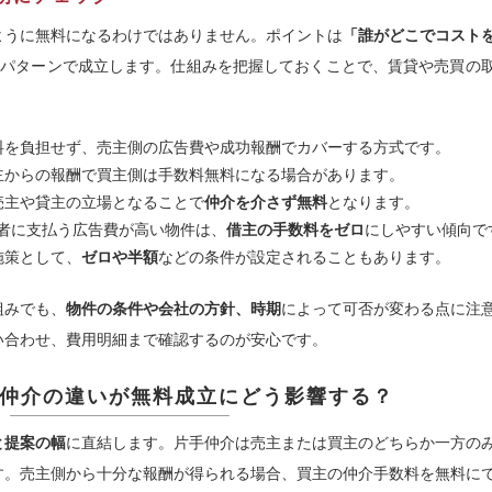
ように無料になるわけではありません。ポイントは
「誰がどこでコスト
のパターンで成立します。仕組みを把握しておくことで、賃貸や売買の
料を負担せず、売主側の広告費や成功報酬でカバーする方式です。
主からの報酬で買主側は手数料無料になる場合があります。
売主や貸主の立場となることで
仲介を介さず無料
となります。
者に支払う広告費が高い物件は、
借主の手数料をゼロ
にしやすい傾向で
施策として、
ゼロや半額
などの条件が設定されることもあります。
組みでも、
物件の条件や会社の方針、時期
によって可否が変わる点に注
い合わせ、費用明細まで確認するのが安心です。
仲介の違いが無料成立にどう影響する？
と提案の幅
に直結します。片手仲介は売主または買主のどちらか一方の
す。売主側から十分な報酬が得られる場合、買主の仲介手数料を無料に