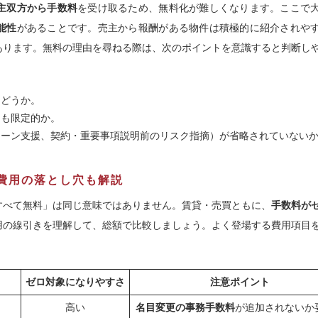
主双方から手数料
を受け取るため、無料化が難しくなります。ここで
能性
があることです。売主から報酬がある物件は積極的に紹介されや
あります。無料の理由を尋ねる際は、次のポイントを意識すると判断し
はどうか。
とも限定的か。
ローン支援、契約・重要事項説明前のリスク指摘）が省略されていない
費用の落とし穴も解説
すべて無料」は同じ意味ではありません。賃貸・売買ともに、
手数料が
用の線引きを理解して、総額で比較しましょう。よく登場する費用項目
ゼロ対象になりやすさ
注意ポイント
高い
名目変更の事務手数料
が追加されないか