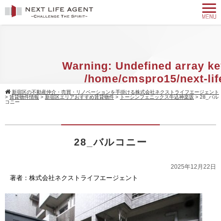
Warning
: Undefined array ke
/home/cmspro15/next-lif
agent.com/public_html/w
新宿区の不動産仲介・売買・リノベーションを手掛ける株式会社ネクストライフエージェント
>
賃貸物件情報
>
新宿区エリアおすすめ賃貸物件
>
トーシンフェニックス牛込神楽坂
>
28_バル
content/themes/standard_black_cmsp
コニー
on line
9
Warning
: Attempt to read property 
28_バルコニー
null in
/home/cmspro15/next-
agent.com/public_html/w
2025年12月22日
著者：株式会社ネクストライフエージェント
content/themes/standard_black_cmsp
on line
9