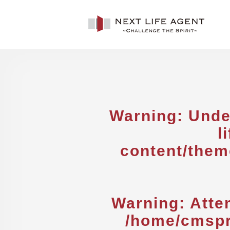
Warning
: Unde
l
content/them
Warning
: Atte
/home/cmspr