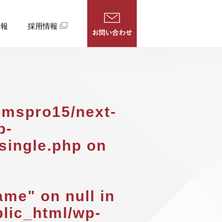
情報
採用情報
cmspro15/next-
p-
single.php
on
ame" on null in
lic_html/wp-