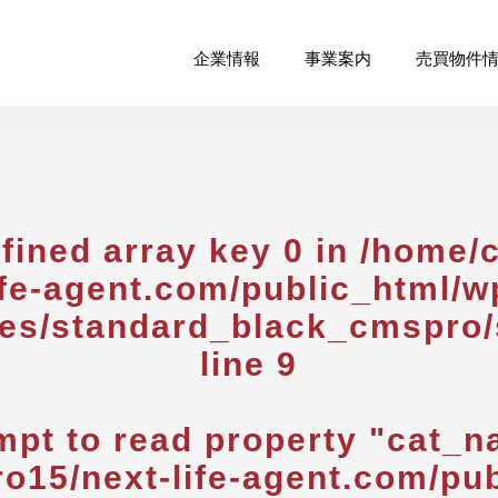
企業情報
事業案内
売買物件
fined array key 0 in
/home/
ife-agent.com/public_html/w
es/standard_black_cmspro/
line
9
mpt to read property "cat_n
o15/next-life-agent.com/pub