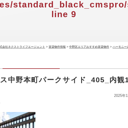
es/standard_black_cmspro/
line
9
式会社ネクストライフエージェント
>
賃貸物件情報
>
中野区エリアおすすめ賃貸物件
>
ハーモニー
中野本町パークサイド_405_内観1
2025年
ト