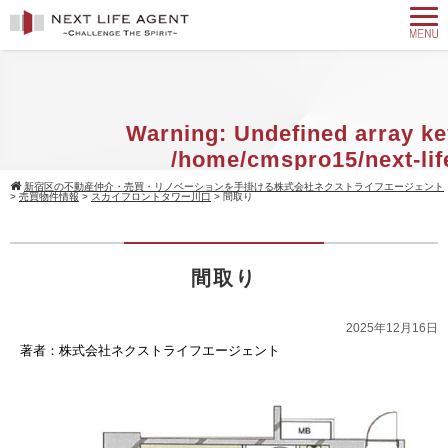
Warning
: Undefined array ke
/home/cmspro15/next-lif
agent.com/public_html/w
新宿区の不動産仲介・売買・リノベーションを手掛ける株式会社ネクストライフエージェント
>
売買物件情報
>
スカイフロントタワー川口
>
間取り
content/themes/standard_black_cmsp
on line
9
間取り
Warning
: Attempt to read property 
null in
/home/cmspro15/next-
2025年12月16日
agent.com/public_html/w
著者：株式会社ネクストライフエージェント
content/themes/standard_black_cmsp
on line
9