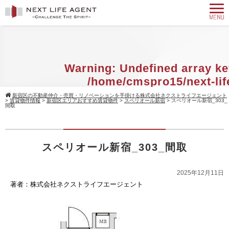
Warning
: Undefined array ke
/home/cmspro15/next-lif
agent.com/public_html/w
新宿区の不動産仲介・売買・リノベーションを手掛ける株式会社ネクストライフエージェント
>
賃貸物件情報
>
新宿区エリアおすすめ賃貸物件
>
スペリオール新宿
>
スペリオール新宿_303_
content/themes/standard_black_cmsp
間取
on line
9
Warning
スペリオール新宿_303_間取
: Attempt to read property 
null in
/home/cmspro15/next-
agent.com/public_html/w
2025年12月11日
著者：株式会社ネクストライフエージェント
content/themes/standard_black_cmsp
on line
9