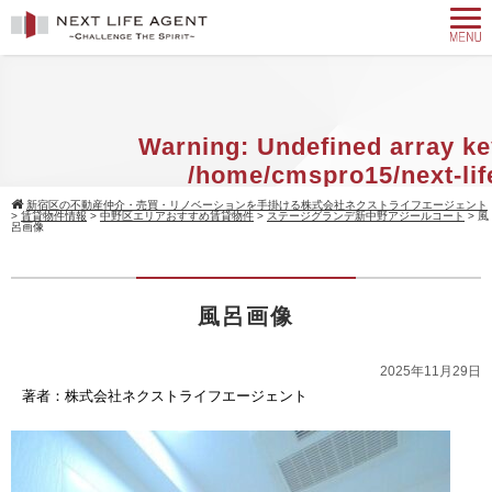
Warning
: Undefined array ke
/home/cmspro15/next-lif
agent.com/public_html/w
新宿区の不動産仲介・売買・リノベーションを手掛ける株式会社ネクストライフエージェント
>
賃貸物件情報
>
中野区エリアおすすめ賃貸物件
>
ステージグランデ新中野アジールコート
>
風
content/themes/standard_black_cmsp
呂画像
on line
9
Warning
: Attempt to read property 
風呂画像
null in
/home/cmspro15/next-
agent.com/public_html/w
2025年11月29日
著者：株式会社ネクストライフエージェント
content/themes/standard_black_cmsp
on line
9