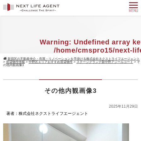
Warning
: Undefined array ke
/home/cmspro15/next-lif
agent.com/public_html/w
新宿区の不動産仲介・売買・リノベーションを手掛ける株式会社ネクストライフエージェント
>
賃貸物件情報
>
中野区エリアおすすめ賃貸物件
>
ステージグランデ新中野アジールコート
>
そ
content/themes/standard_black_cmsp
の他内観画像3
on line
9
Warning
: Attempt to read property 
その他内観画像3
null in
/home/cmspro15/next-
agent.com/public_html/w
2025年11月29日
著者：株式会社ネクストライフエージェント
content/themes/standard_black_cmsp
on line
9