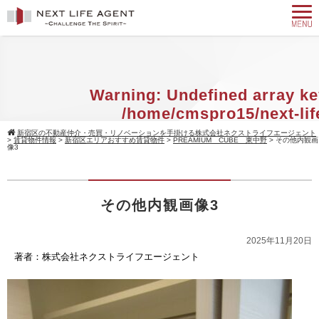
Warning
: Undefined array ke
/home/cmspro15/next-lif
agent.com/public_html/w
新宿区の不動産仲介・売買・リノベーションを手掛ける株式会社ネクストライフエージェント
>
賃貸物件情報
>
新宿区エリアおすすめ賃貸物件
>
PREAMIUM CUBE 東中野
>
その他内観画
content/themes/standard_black_cmsp
像3
on line
9
Warning
: Attempt to read property 
その他内観画像3
null in
/home/cmspro15/next-
agent.com/public_html/w
2025年11月20日
著者：株式会社ネクストライフエージェント
content/themes/standard_black_cmsp
on line
9