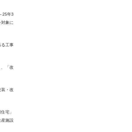
25年3
を対象に
係る工事
）、「改
改装・改
同住宅」
生産施設