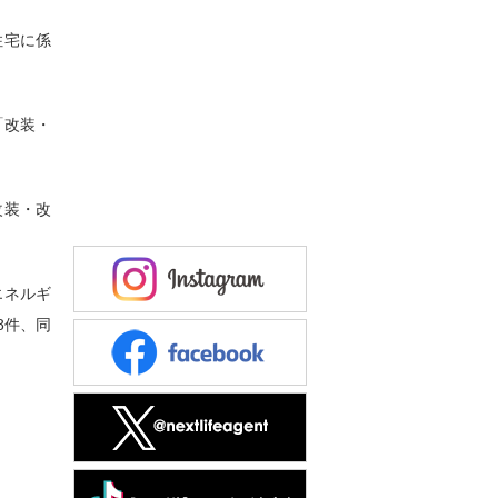
住宅に係
「改装・
改装・改
エネルギ
8件、同