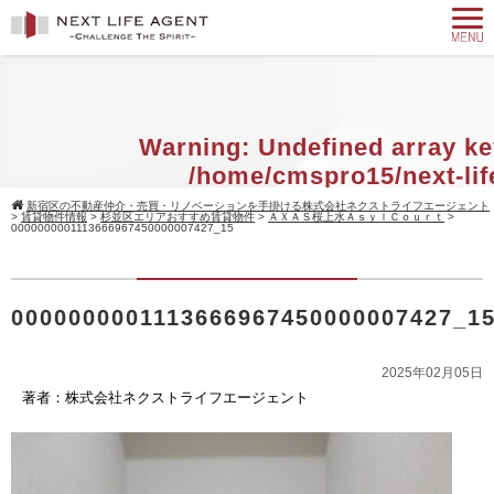
Warning
: Undefined array ke
/home/cmspro15/next-lif
agent.com/public_html/w
新宿区の不動産仲介・売買・リノベーションを手掛ける株式会社ネクストライフエージェント
>
賃貸物件情報
>
杉並区エリアおすすめ賃貸物件
>
ＡＸＡＳ桜上水ＡｓｙｌＣｏｕｒｔ
>
content/themes/standard_black_cmsp
0000000001113666967450000007427_15
on line
9
0000000001113666967450000007427_1
Warning
: Attempt to read property 
null in
/home/cmspro15/next-
agent.com/public_html/w
2025年02月05日
著者：株式会社ネクストライフエージェント
content/themes/standard_black_cmsp
on line
9