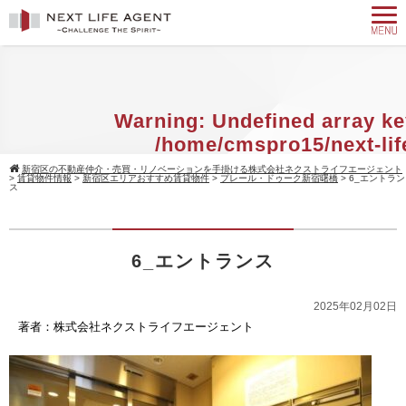
Warning
: Undefined array ke
/home/cmspro15/next-lif
agent.com/public_html/w
新宿区の不動産仲介・売買・リノベーションを手掛ける株式会社ネクストライフエージェント
>
賃貸物件情報
>
新宿区エリアおすすめ賃貸物件
>
プレール・ドゥーク新宿曙橋
>
6_エントラン
content/themes/standard_black_cmsp
ス
on line
9
Warning
: Attempt to read property 
6_エントランス
null in
/home/cmspro15/next-
agent.com/public_html/w
2025年02月02日
著者：株式会社ネクストライフエージェント
content/themes/standard_black_cmsp
on line
9