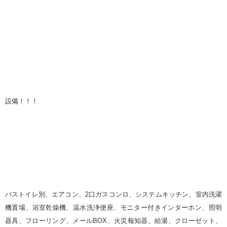
設備！！！
バストイレ別、エアコン、
2
口ガスコンロ、システムキッチン、室内洗濯
機置場、浴室乾燥機、温水洗浄便座、モニター付きインターホン、照明
器具、フローリング、メール
BOX
、火災報知器、給湯、クローゼット、