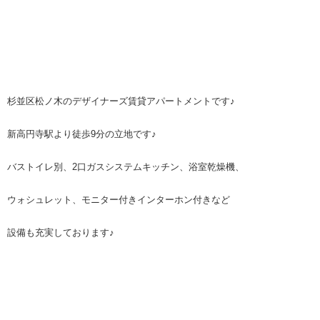
杉並区松ノ木のデザイナーズ賃貸アパートメントです♪
新高円寺駅より徒歩
9
分の立地です
♪
バストイレ別、
2
口ガスシステムキッチン、浴室乾燥機、
ウォシュレット、モニター付きインターホン付きなど
設備も充実しております♪