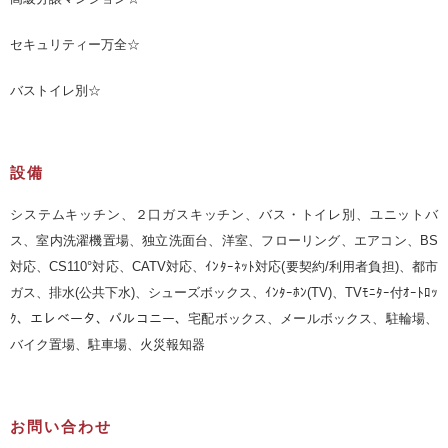
セキュリティー万全☆
バストイレ別☆
設備
システムキッチン、２口ガスキッチン、バス・トイレ別、ユニットバ
ス、室内洗濯機置場、独立洗面台、洋室、フローリング、エアコン、BS
対応、CS110°対応、CATV対応、ｲﾝﾀｰﾈｯﾄ対応(要契約/利用者負担)、都市
ガス、排水(公共下水)、シューズボックス、ｲﾝﾀｰﾎﾝ(TV)、TVﾓﾆﾀｰ付ｵｰﾄﾛｯ
ｸ、エレベータ、バルコニー、宅配ボックス、メールボックス、駐輪場、
バイク置場、駐車場、火災報知器
お問い合わせ