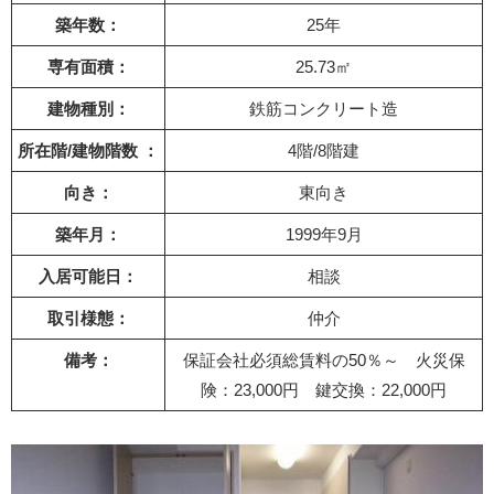
築年数：
25年
専有面積：
25.73㎡
建物種別：
鉄筋コンクリート造
所在階/建物階数 ：
4階/8階建
向き：
東向き
築年月：
1999年9月
入居可能日：
相談
取引様態：
仲介
備考：
保証会社必須総賃料の50％～ 火災保
険：23,000円 鍵交換：22,000円