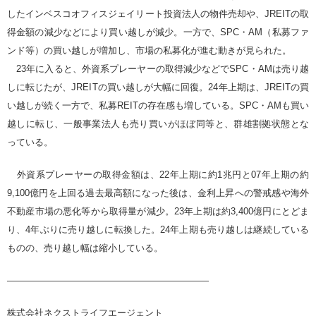
したインベスコオフィスジェイリート投資法人の物件売却や、JREITの取
得金額の減少などにより買い越しが減少。一方で、SPC・AM（私募ファ
ンド等）の買い越しが増加し、市場の私募化が進む動きが見られた。
23年に入ると、外資系プレーヤーの取得減少などでSPC・AMは売り越
しに転じたが、JREITの買い越しが大幅に回復。24年上期は、JREITの買
い越しが続く一方で、私募REITの存在感も増している。SPC・AMも買い
越しに転じ、一般事業法人も売り買いがほぼ同等と、群雄割拠状態とな
っている。
外資系プレーヤーの取得金額は、22年上期に約1兆円と07年上期の約
9,100億円を上回る過去最高額になった後は、金利上昇への警戒感や海外
不動産市場の悪化等から取得量が減少。23年上期は約3,400億円にとどま
り、4年ぶりに売り越しに転換した。24年上期も売り越しは継続している
ものの、売り越し幅は縮小している。
——————————————————————
株式会社ネクストライフエージェント