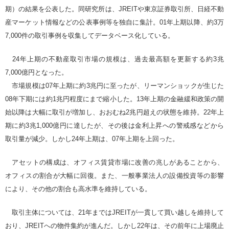
期）の結果を公表した。同研究所は、JREITや東京証券取引所、日経不動
産マーケット情報などの公表事例等を独自に集計。01年上期以降、約3万
7,000件の取引事例を収集してデータベース化している。
24年上期の不動産取引市場の規模は、過去最高額を更新する約3兆
7,000億円となった。
市場規模は07年上期に約3兆円に至ったが、リーマンショックが生じた
08年下期には約1兆円程度にまで縮小した。13年上期の金融緩和政策の開
始以降は大幅に取引が増加し、おおむね2兆円超えの状態を維持。22年上
期に約3兆1,000億円に達したが、その後は金利上昇への警戒感などから
取引量が減少。しかし24年上期は、07年上期を上回った。
アセットの構成は、オフィス賃貸市場に改善の兆しがあることから、
オフィスの割合が大幅に回復。また、一般事業法人の設備投資等の影響
により、その他の割合も高水準を維持している。
取引主体については、21年まではJREITが一貫して買い越しを維持して
おり、JREITへの物件集約が進んだ。しかし22年は、その前年に上場廃止