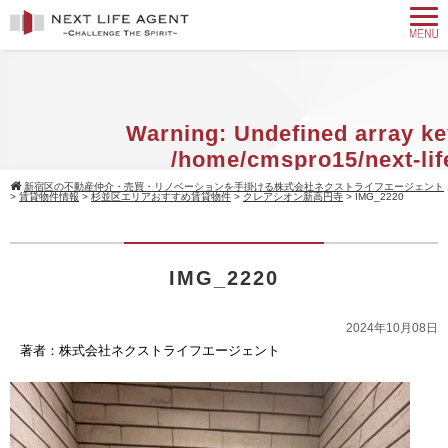
Warning
: Undefined array ke
/home/cmspro15/next-lif
agent.com/public_html/w
新宿区の不動産仲介・売買・リノベーションを手掛ける株式会社ネクストライフエージェント
>
賃貸物件情報
>
杉並区エリアおすすめ賃貸物件
>
クレアシオン新高円寺
>
IMG_2220
content/themes/standard_black_cmsp
on line
9
IMG_2220
Warning
: Attempt to read property 
null in
/home/cmspro15/next-
2024年10月08日
agent.com/public_html/w
著者：株式会社ネクストライフエージェント
content/themes/standard_black_cmsp
on line
9