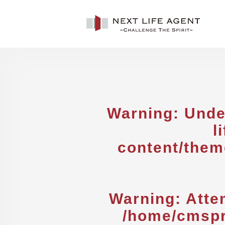
Warning
: Unde
l
content/them
Warning
: Atte
/home/cmspr