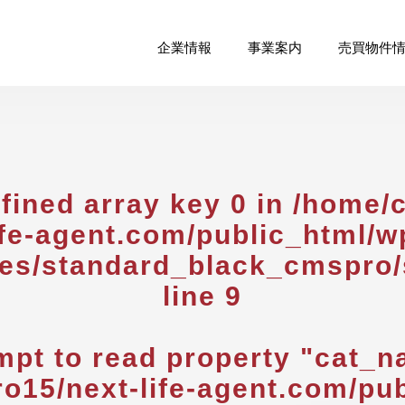
企業情報
事業案内
売買物件
fined array key 0 in
/home/
ife-agent.com/public_html/w
es/standard_black_cmspro/
line
9
mpt to read property "cat_n
o15/next-life-agent.com/pub