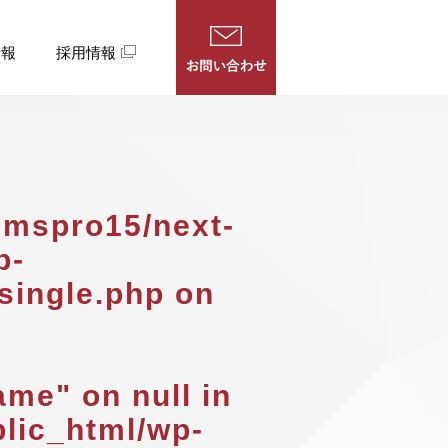
情報
採用情報
cmspro15/next-
p-
single.php
on
ame" on null in
lic_html/wp-