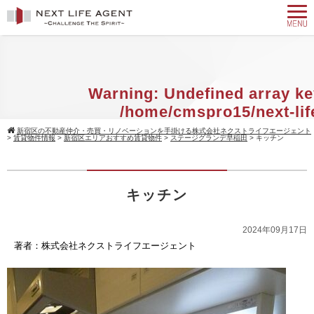
Warning
: Undefined array ke
/home/cmspro15/next-lif
agent.com/public_html/w
新宿区の不動産仲介・売買・リノベーションを手掛ける株式会社ネクストライフエージェント
>
賃貸物件情報
>
新宿区エリアおすすめ賃貸物件
>
ステージグランデ早稲田
>
キッチン
content/themes/standard_black_cmsp
on line
9
キッチン
Warning
: Attempt to read property 
null in
/home/cmspro15/next-
2024年09月17日
agent.com/public_html/w
著者：株式会社ネクストライフエージェント
content/themes/standard_black_cmsp
on line
9