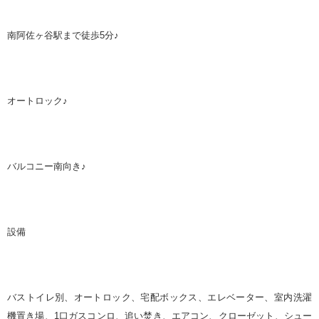
南阿佐ヶ谷駅まで徒歩
5
分
♪
オートロック♪
バルコニー南向き♪
設備
バストイレ別、オートロック、宅配ボックス、エレベーター、室内洗濯
機置き場、
1
口ガスコンロ、追い焚き、エアコン、クローゼット、シュー