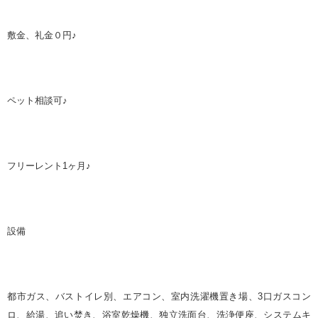
敷金、礼金０円♪
ペット相談可♪
フリーレント
1
ヶ月
♪
設備
都市ガス、バストイレ別、エアコン、室内洗濯機置き場、
3
口ガスコン
ロ、給湯、追い焚き、浴室乾燥機、独立洗面台、洗浄便座、システムキ