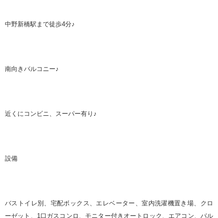
中野新橋駅まで徒歩
4
分
♪
南向きバルコニー♪
近くにコンビニ、スーパー有り♪
設備
バストイレ別、宅配ボックス、エレベーター、室内洗濯機置き場、クロ
ーゼット、
1
口ガスコンロ、モニター付きオートロック、エアコン、バル