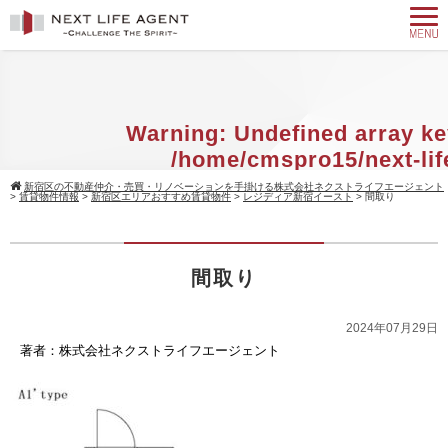
Warning
: Undefined array ke
/home/cmspro15/next-lif
agent.com/public_html/w
新宿区の不動産仲介・売買・リノベーションを手掛ける株式会社ネクストライフエージェント
>
賃貸物件情報
>
新宿区エリアおすすめ賃貸物件
>
レジディア新宿イースト
>
間取り
content/themes/standard_black_cmsp
on line
9
間取り
Warning
: Attempt to read property 
null in
/home/cmspro15/next-
2024年07月29日
agent.com/public_html/w
著者：株式会社ネクストライフエージェント
content/themes/standard_black_cmsp
on line
9