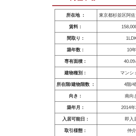
所在地 ：
東京都杉並区阿佐ヶ谷
賃料：
158,0
間取り：
1LD
築年数：
10
専有面積：
40.0
建物種別：
マンシ
所在階/建物階数 ：
4階/
向き：
南向
築年月：
2014
入居可能日：
即入
取引様態：
仲