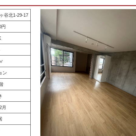
北1-29-17
00円
K
年
9㎡
ョン
4階
き
年2月
居
介