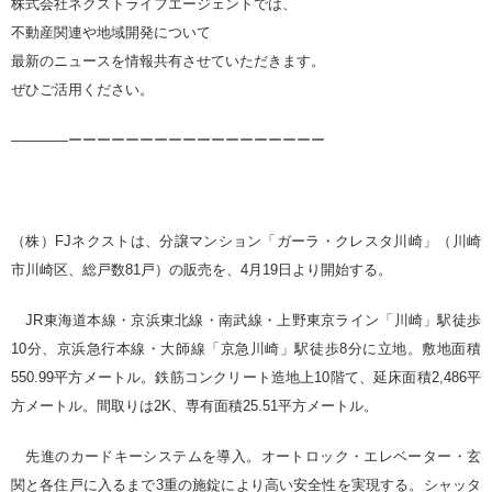
株式会社ネクストライフエージェントでは、
不動産関連や地域開発について
最新のニュースを情報共有させていただきます。
ぜひご活用ください。
————ーーーーーーーーーーーーーーーーーー
（株）FJネクストは、分譲マンション「ガーラ・クレスタ川崎」（川崎
市川崎区、総戸数81戸）の販売を、4月19日より開始する。
JR東海道本線・京浜東北線・南武線・上野東京ライン「川崎」駅徒歩
10分、京浜急行本線・大師線「京急川崎」駅徒歩8分に立地。敷地面積
550.99平方メートル。鉄筋コンクリート造地上10階て、延床面積2,486平
方メートル。間取りは2K、専有面積25.51平方メートル。
先進のカードキーシステムを導入。オートロック・エレベーター・玄
関と各住戸に入るまで3重の施錠により高い安全性を実現する。シャッタ