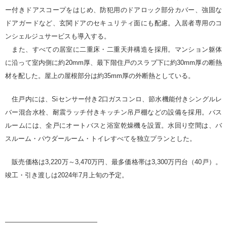
ー付きドアスコープをはじめ、防犯用のドアロック部分カバー、強固な
ドアガードなど、玄関ドアのセキュリティ面にも配慮。入居者専用のコ
ンシェルジュサービスも導入する。
また、すべての居室に二重床・二重天井構造を採用。マンション躯体
に沿って室内側に約20mm厚、最下階住戸のスラブ下に約30mm厚の断熱
材を配した。屋上の屋根部分は約35mm厚の外断熱としている。
住戸内には、Siセンサー付き2口ガスコンロ、節水機能付きシングルレ
バー混合水栓、耐震ラッチ付きキッチン吊戸棚などの設備を採用。バス
ルームには、全戸にオートバスと浴室乾燥機を設置。水回り空間は、バ
スルーム・パウダールーム・トイレすべてを独立プランとした。
販売価格は3,220万～3,470万円、最多価格帯は3,300万円台（40戸）。
竣工・引き渡しは2024年7月上旬の予定。
——————————————