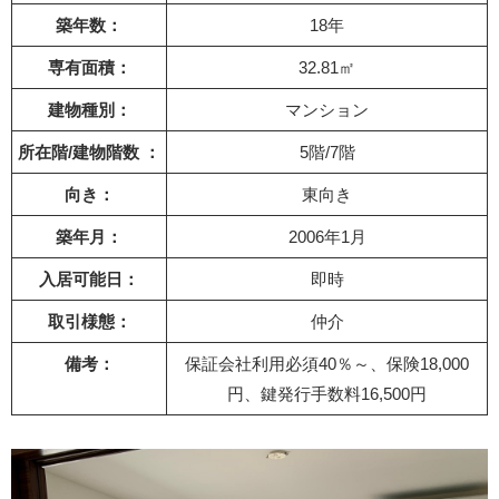
築年数：
18年
専有面積：
32.81㎡
建物種別：
マンション
所在階/建物階数 ：
5階/7階
向き：
東向き
築年月：
2006年1月
入居可能日：
即時
取引様態：
仲介
備考：
保証会社利用必須40％～、保険18,000
円、鍵発行手数料16,500円