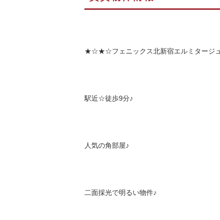
★☆★☆フェニックス北新宿エルミタージ
駅近☆徒歩
9
分
♪
人気の角部屋♪
二面採光で明るい物件♪