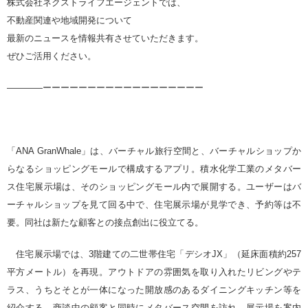
株式会社ネクストライフエージェントでは、
不動産関連や地域開発について
最新のニュースを情報共有させていただきます。
ぜひご活用ください。
————ーーーーーーーーーーーーーーーーーー
「ANA GranWhale」は、バーチャル旅行空間と、バーチャルショップか
らなるショッピングモールで構成するアプリ。積水化学工業のメタバー
ス住宅展示場は、そのショッピングモール内で展開する。ユーザーはバ
ーチャルショップを見て回る中で、住宅展示場が見学でき、予約等は不
要。同社は新たな顧客との接点創出に役立てる。
住宅展示場では、3階建ての二世帯住宅「デシオJX」（延床面積約257
平方メートル）を再現。アウトドアの雰囲気を取り入れたリビングやテ
ラス、うちとそとが一体になった開放感のあるダイニングキッチン等を
紹介する。商談中の顧客と同時にメタバース空間を訪れ、展示場を案内