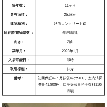
築年数：
11ヶ月
専有面積：
25.58㎡
建物種別：
鉄筋コンクリート造
所在階/建物階数 ：
6階/6階建
向き：
西向
築年月：
2023年1月
入居可能日：
即時
取引様態：
仲介
備考：
初回保証料：月額賃料の50％、室内清掃
費用41,800円、口座振替事務手数料110/
月額