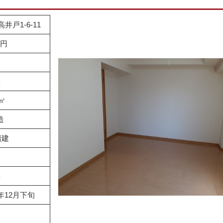
戸1-6-11
0円
年
4㎡
造
階建
向
年
年12月下旬
介