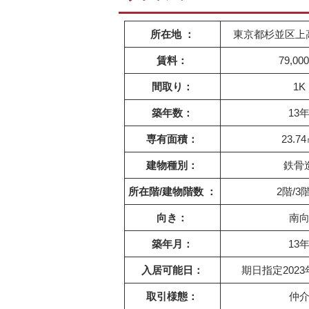
所在地 ：
東京都杉並区上高井
賃料：
79,00
間取り：
1K
築年数：
13
専有面積：
23.7
建物種別：
鉄骨
所在階/建物階数 ：
2階/3
向き：
南
築年月：
13
入居可能日：
期日指定2023
取引様態：
仲