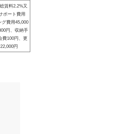
賃料2.2%又
間サポート費用
グ費用45,000
300円、収納手
会費100円、更
2,000円
）