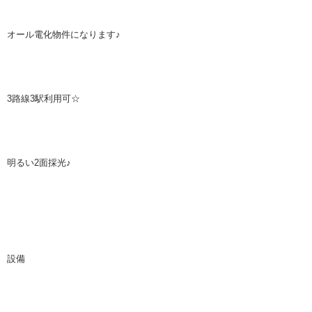
オール電化物件になります♪
3
路線
3
駅利用可
☆
明るい
2
面採光
♪
設備