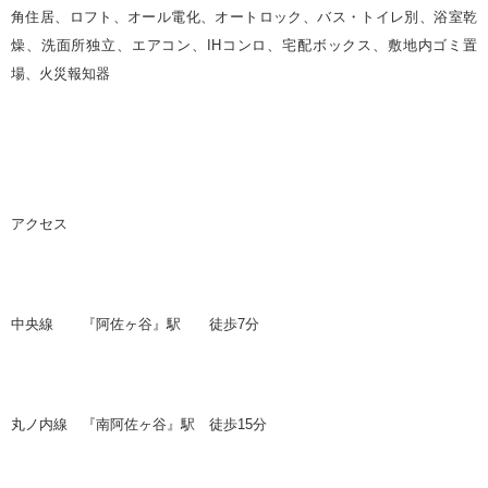
角住居、ロフト、オール電化、オートロック、バス・トイレ別、浴室乾
燥、洗面所独立、エアコン、
IH
コンロ、宅配ボックス、敷地内ゴミ置
場、火災報知器
アクセス
中央線 『阿佐ヶ谷』駅 徒歩
7
分
丸ノ内線 『南阿佐ヶ谷』駅 徒歩
15
分