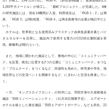
ル）が竣工。23年11月7日に「RGB 4」（鉄骨造4階建て、延床面積約1万
3,283平方メートル）が竣工し、「殿町プロジェクト」が完成した。4棟
の研究施設には、現在14機関が入居。利用状況は、「RGB 1・2」は満
床、「RGB 3」は8割程度、「RGB 4」は再生医療等の企業が検討中だと
いう。
ホテルは、世界初となる使用済みプラスチック由来低炭素水素とバイ
オエネルギーを活用し、施設内で使用する電力のCO2排出量削減を実
現。稼働率は8割だという。
また、地域に開かれた施設として、敷地の中心に「コミュニティパー
ク」を設置。南北に位置する2つの公園と「コミュニティパーク」をつな
ぐ「プロムナード」をつくるなど、回遊性を高めた。研究者や学生、地
域住民などの交流ベントを開催するなど、にぎわいと交流を推進してい
く。
一方、「キングスカイフロント」の対岸には、羽田空港や大規模複合
施設「羽田イノベーションシティ」（11月16日開業予定）、エアポート
ホテルを核とした複合施設「羽田エアポートガーデン」なども所在。22