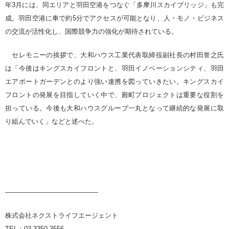
年3月には、同エリアと羽田空港をつなぐ「多摩川スカイブリッジ」も完
成。羽田空港に車で約5分でアクセスが可能となり、人・モノ・ビジネス
の交流が活性化し、国際競争力の強化が期待されている。
セレモニーの挨拶で、大和ハウス工業代表取締役副社長の村田誉之氏
は「今後はキングスカイフロントと、羽田イノベーションシティ、羽田
エアポートガーデンとのより強い連携を図っていきたい。キングスカイ
フロントの発展を目指していく中で、殿町プロジェクトは重要な役割を
担っている。今後も大和ハウスグループ一丸となって継続的な発展に取
り組んでいく」などと述べた。
——————————————
株式会社ネクストライフエージェント
TEL
：
03-3350-3556