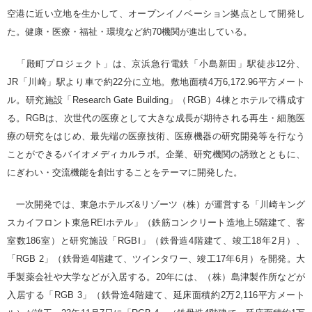
空港に近い立地を生かして、オープンイノベーション拠点として開発し
た。健康・医療・福祉・環境など約70機関が進出している。
「殿町プロジェクト」は、京浜急行電鉄「小島新田」駅徒歩12分、
JR「川崎」駅より車で約22分に立地。敷地面積4万6,172.96平方メート
ル。研究施設「Research Gate Building」（RGB）4棟とホテルで構成す
る。RGBは、次世代の医療として大きな成長が期待される再生・細胞医
療の研究をはじめ、最先端の医療技術、医療機器の研究開発等を行なう
ことができるバイオメディカルラボ。企業、研究機関の誘致とともに、
にぎわい・交流機能を創出することをテーマに開発した。
一次開発では、東急ホテルズ&リゾーツ（株）が運営する「川崎キング
スカイフロント東急REIホテル」（鉄筋コンクリート造地上5階建て、客
室数186室）と研究施設「RGBⅠ」（鉄骨造4階建て、竣工18年2月）、
「RGB 2」（鉄骨造4階建て、ツインタワー、竣工17年6月）を開発。大
手製薬会社や大学などが入居する。20年には、（株）島津製作所などが
入居する「RGB 3」（鉄骨造4階建て、延床面積約2万2,116平方メート