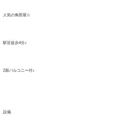
人気の角部屋☆
駅近徒歩
4
分
♪
2
面バルコニー付
♪
設備