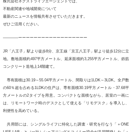
株式会社ネクストライフエージェントでは、
不動産関連や地域開発について
最新のニュースを情報共有させていただきます。
ぜひご活用ください。
————ーーーーーーーーーーーーーーーーーー
JR「八王子」駅より徒歩8分、京王線「京王八王子」駅より徒歩12分に立
地。敷地面積約497平方メートル、延床面積約3,255平方メートル、鉄筋
コンクリート造地上14階建て。
専有面積は30.19～55.04平方メートル、間取りは1LDK～3LDK。全戸数
の60％超を占める1LDKの住戸は、専有面積30.19平方メートル・37.68平
方メートルの2タイプを用意。コンパクトな面積ながら、居室の一画に
は、リモートワーク時のデスクとして使える「リモデスク」を導入し、
利便性を高めている。
共用部には、シングルライフに特化した調査・研究を行なう「＋ONE
LIFE LAB」と（一社）シェアリングエコノミー協会が共同開発した「＋