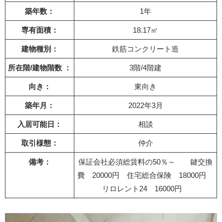
築年数：
1年
専有面積：
18.17㎡
建物種別：
鉄筋コンクリート造
所在階/建物階数 ：
3階/4階建
向き：
東向き
築年月：
2022年3月
入居可能日：
相談
取引様態：
仲介
備考：
保証会社必須総賃料の50％～ 鍵交換
費 20000円 住宅総合保険 18000円
リロレント24 16000円