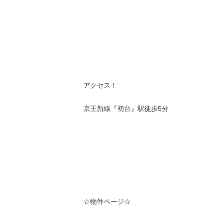
アクセス！
京王新線『初台』駅徒歩
5
分
☆物件ページ☆