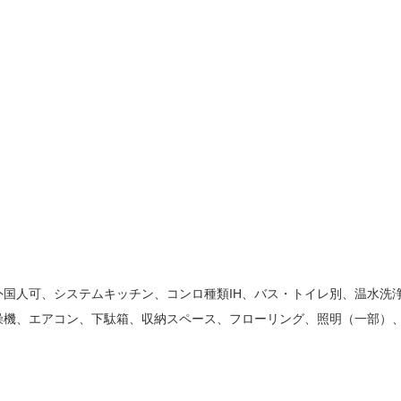
外国人可、システムキッチン、コンロ種類
IH
、バス・トイレ別、温水洗
燥機、エアコン、下駄箱、収納スペース、フローリング、照明（一部）