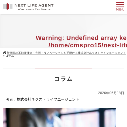
Warning
: Undefined array ke
/home/cmspro15/next-lif
agent.com/public_html/w
新宿区の不動産仲介・売買・リノベーションを手掛ける株式会社ネクストライフエージェント
>
コラム
content/themes/standard_black_cmsp
on line
9
コラム
Warning
: Attempt to read property 
null in
/home/cmspro15/next-
2026年05月18日
agent.com/public_html/w
著者：株式会社ネクストライフエージェント
content/themes/standard_black_cmsp
on line
9